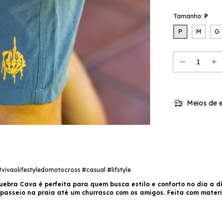
Tamanho:
P
P
M
G
Meios de e
vaolifestyledomotocross #casual #lifstyle
ebra Cava é perfeita para quem busca estilo e conforto no dia a d
sseio na praia até um churrasco com os amigos. Feita com materiai