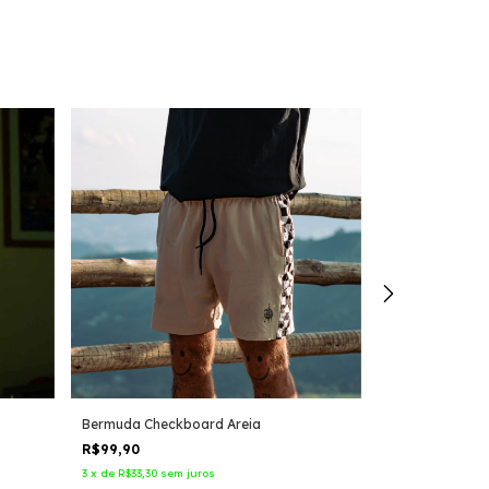
Bermuda Checkboard Areia
Bermuda Check
R$99,90
R$99,90
3
x
de
R$33,30
sem juros
3
x
de
R$33,30
sem