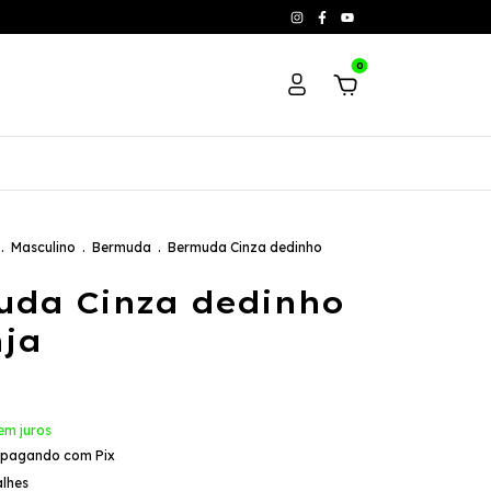
0
.
Masculino
.
Bermuda
.
Bermuda Cinza dedinho
uda Cinza dedinho
ja
em juros
pagando com Pix
alhes