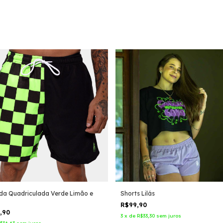
da Quadriculada Verde Limão e
Shorts Lilás
R$99,90
9,90
3
x
de
R$33,30
sem juros