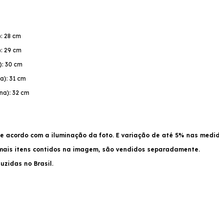
): 28 cm
): 29 cm
): 30 cm
a): 31 cm
na): 32 cm
e acordo com a iluminação da foto. E variação de até 5% nas medi
emais itens contidos na imagem, são vendidos separadamente.
zidas no Brasil.