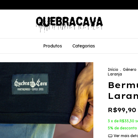
Produtos
Categorias
Início
.
Gênero
Laranja
Berm
Laran
R$99,90
3
x de
R$33,30
s
5% de desconto
Ver mais det