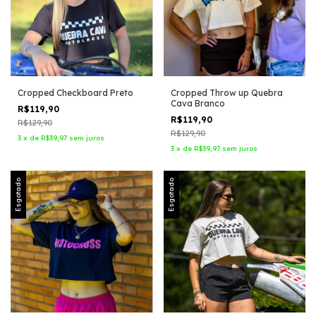
Cropped Checkboard Preto
Cropped Throw up Quebra
Cava Branco
R$119,90
R$119,90
R$129,90
R$129,90
3
x
de
R$39,97
sem juros
3
x
de
R$39,97
sem juros
Esgotado
Esgotado