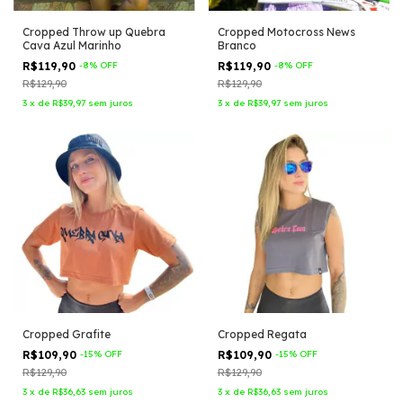
Cropped Throw up Quebra
Cropped Motocross News
Cava Azul Marinho
Branco
R$119,90
-
8
%
OFF
R$119,90
-
8
%
OFF
R$129,90
R$129,90
3
x
de
R$39,97
sem juros
3
x
de
R$39,97
sem juros
Cropped Grafite
Cropped Regata
R$109,90
-
15
%
OFF
R$109,90
-
15
%
OFF
R$129,90
R$129,90
3
x
de
R$36,63
sem juros
3
x
de
R$36,63
sem juros