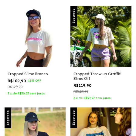
Esgotado
Cropped Slime Branco
Cropped Throw up Graffiti
Slime Off
R$109,90
-
15
%
OFF
R$119,90
R$129,90
R$129,90
3
x
de
R$36,63
sem juros
3
x
de
R$39,97
sem juros
Esgotado
Esgotado