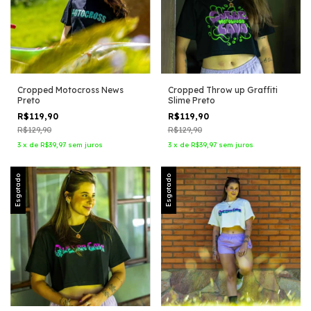
Cropped Motocross News
Cropped Throw up Graffiti
Preto
Slime Preto
R$119,90
R$119,90
R$129,90
R$129,90
3
x
de
R$39,97
sem juros
3
x
de
R$39,97
sem juros
Esgotado
Esgotado