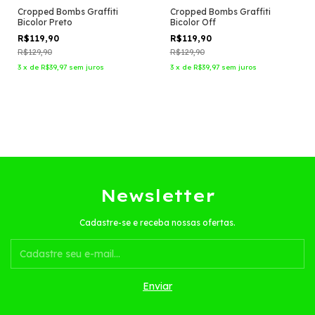
Cropped Bombs Graffiti
Cropped Bombs Graffiti
Bicolor Preto
Bicolor Off
R$119,90
R$119,90
R$129,90
R$129,90
3
x
de
R$39,97
sem juros
3
x
de
R$39,97
sem juros
Newsletter
Cadastre-se e receba nossas ofertas.