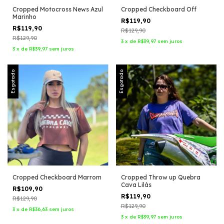
Cropped Motocross News Azul
Cropped Checkboard Off
Marinho
R$119,90
R$119,90
R$129,90
R$129,90
3
x
de
R$39,97
sem juros
3
x
de
R$39,97
sem juros
Esgotado
Esgotado
Cropped Checkboard Marrom
Cropped Throw up Quebra
Cava Lilás
R$109,90
R$119,90
R$129,90
R$129,90
3
x
de
R$36,63
sem juros
3
x
de
R$39,97
sem juros