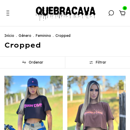
0
Início
.
Gênero
.
Feminino
.
Cropped
Cropped
Ordenar
Filtrar