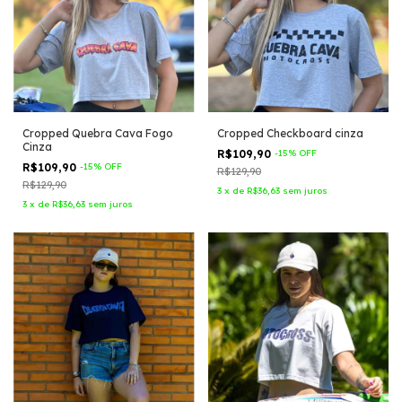
Cropped Quebra Cava Fogo
Cropped Checkboard cinza
Cinza
R$109,90
-
15
%
OFF
R$109,90
-
15
%
OFF
R$129,90
R$129,90
3
x
de
R$36,63
sem juros
3
x
de
R$36,63
sem juros