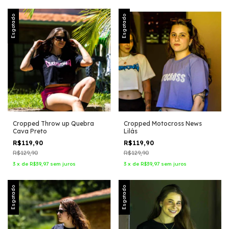
Esgotado
Esgotado
Cropped Throw up Quebra
Cropped Motocross News
Cava Preto
Lilás
R$119,90
R$119,90
R$129,90
R$129,90
3
x
de
R$39,97
sem juros
3
x
de
R$39,97
sem juros
Esgotado
Esgotado