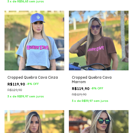
3
x
de
R$36,63
sem juros
Cropped Quebra Cava Cinza
Cropped Quebra Cava
Marrom
R$119,90
-
8
%
OFF
R$119,90
-
8
%
OFF
R$129,90
R$129,90
3
x
de
R$39,97
sem juros
3
x
de
R$39,97
sem juros