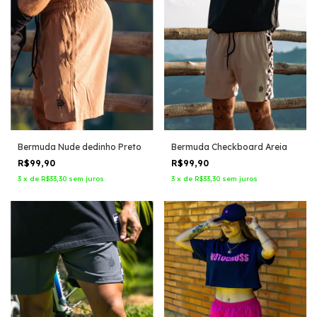
Bermuda Nude dedinho Preto
Bermuda Checkboard Areia
R$99,90
R$99,90
3
x
de
R$33,30
sem juros
3
x
de
R$33,30
sem juros