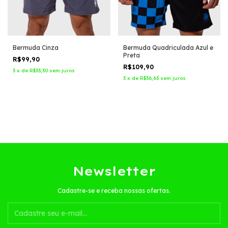
Bermuda Cinza
Bermuda Quadriculada Azul e
Preta
R$99,90
R$109,90
3
x
de
R$33,30
sem juros
3
x
de
R$36,63
sem juros
Newsletter
Cadastre-se e receba nossas ofertas.