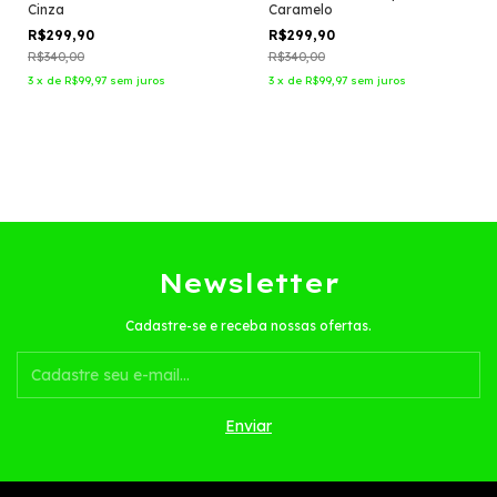
Cinza
Caramelo
R$299,90
R$299,90
R$340,00
R$340,00
3
x
de
R$99,97
sem juros
3
x
de
R$99,97
sem juros
Newsletter
Cadastre-se e receba nossas ofertas.