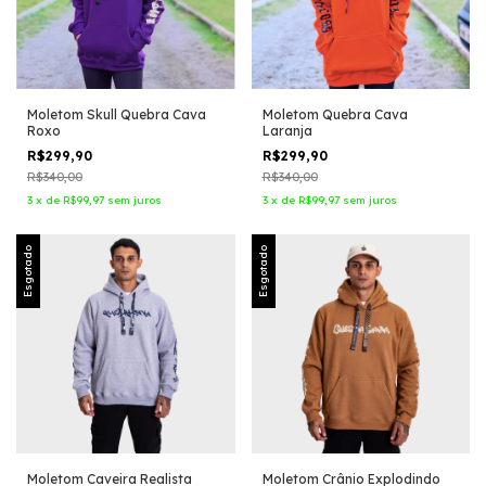
Moletom Skull Quebra Cava
Moletom Quebra Cava
Roxo
Laranja
R$299,90
R$299,90
R$340,00
R$340,00
3
x
de
R$99,97
sem juros
3
x
de
R$99,97
sem juros
Esgotado
Esgotado
Moletom Caveira Realista
Moletom Crânio Explodindo