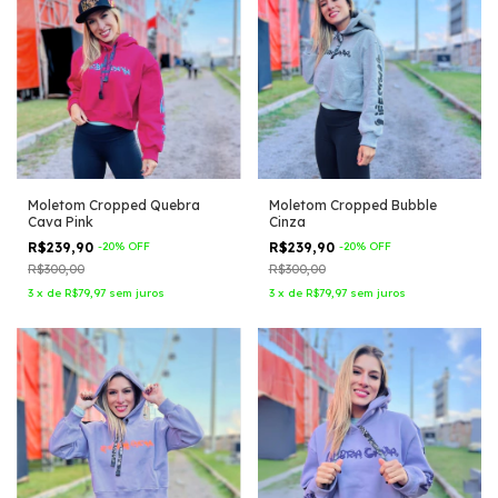
Moletom Cropped Quebra
Moletom Cropped Bubble
Cava Pink
Cinza
R$239,90
-
20
%
OFF
R$239,90
-
20
%
OFF
R$300,00
R$300,00
3
x
de
R$79,97
sem juros
3
x
de
R$79,97
sem juros