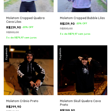
Moletom Cropped Quebra
Moletom Cropped Bubble Lilas
Cava Lilas
R$239,90
-
20
%
OFF
R$239,90
-
20
%
OFF
R$300,00
R$300,00
3
x
de
R$79,97
sem juros
3
x
de
R$79,97
sem juros
Esgotado
Esgotado
Moletom Crânio Preto
Moletom Skull Quebra Cava
Preto
R$299,90
R$299,90