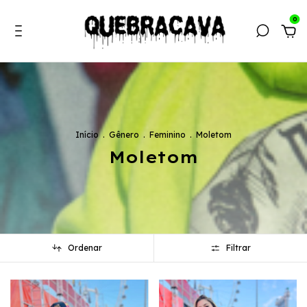
0
Início
.
Gênero
.
Feminino
.
Moletom
Moletom
Ordenar
Filtrar