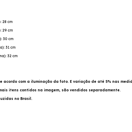
): 28 cm
): 29 cm
): 30 cm
a): 31 cm
na): 32 cm
e acordo com a iluminação da foto. E variação de até 5% nas medi
emais itens contidos na imagem, são vendidos separadamente.
zidas no Brasil.