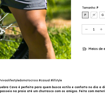
Tamanho:
P
P
M
G
Meios de e
vaolifestyledomotocross #casual #lifstyle
ebra Cava é perfeita para quem busca estilo e conforto no dia a d
sseio na praia até um churrasco com os amigos. Feita com materiai