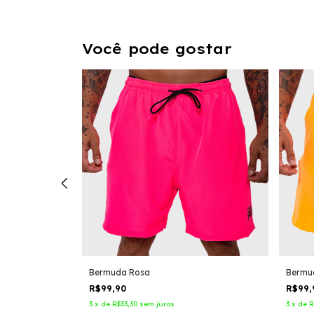
Você pode gostar
Bermuda Rosa
Bermu
R$99,90
R$99
3
x
de
R$33,30
sem juros
3
x
de
R