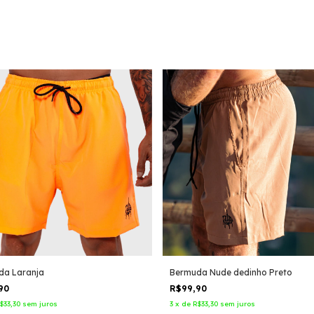
da Laranja
Bermuda Nude dedinho Preto
,90
R$99,90
$33,30
sem juros
3
x
de
R$33,30
sem juros