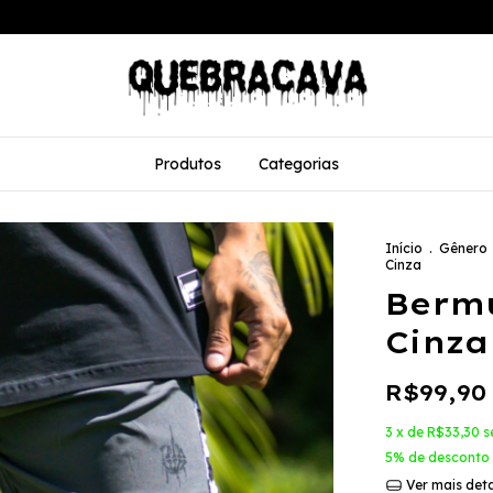
Produtos
Categorias
Início
.
Gênero
Cinza
Berm
Cinza
R$99,90
3
x de
R$33,30
s
5% de desconto
Ver mais det