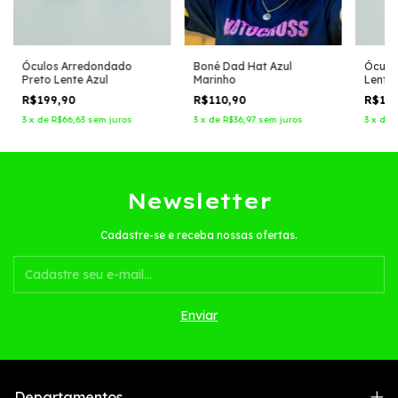
Óculos Arredondado
Boné Dad Hat Azul
Óculo
Preto Lente Azul
Marinho
Lente 
R$199,90
R$110,90
R$18
3
x
de
R$66,63
sem juros
3
x
de
R$36,97
sem juros
3
x
de
Newsletter
Cadastre-se e receba nossas ofertas.
Departamentos