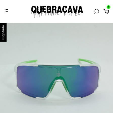
0
Esgotado