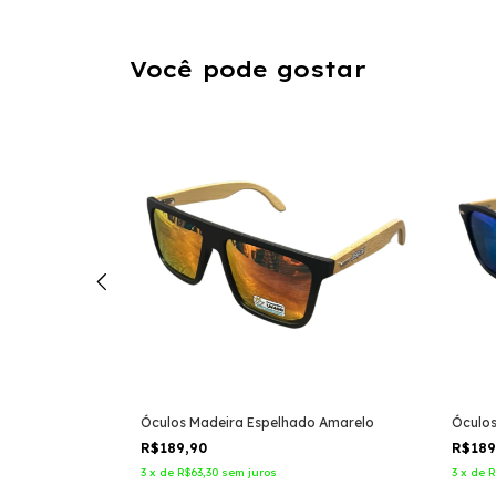
Você pode gostar
ente Âmbar
Óculos Madeira Espelhado Amarelo
Óculos
R$189,90
R$18
3
x
de
R$63,30
sem juros
3
x
de
R