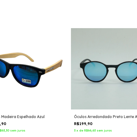
 Madeira Espelhado Azul
Óculos Arredondado Preto Lente A
9,90
R$199,90
$63,30
sem juros
3
x
de
R$66,63
sem juros