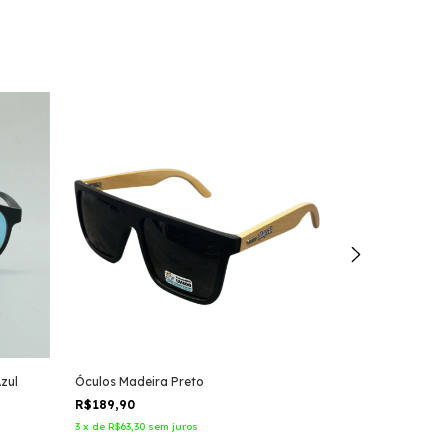
zul
Óculos Madeira Preto
Óculos Quadra
R$189,90
R$189,90
3
x
de
R$63,30
sem juros
3
x
de
R$63,30
sem