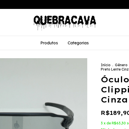
Produtos
Categorias
Início
.
Gênero
Preto Lente Cin
Óculo
Clipp
Cinza
R$189,9
3
x de
R$63,30
s