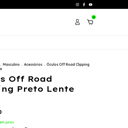
0
.
Masculino
.
Acessórios
.
Óculos Off Road Clipping
za
s Off Road
ing Preto Lente
0
em juros